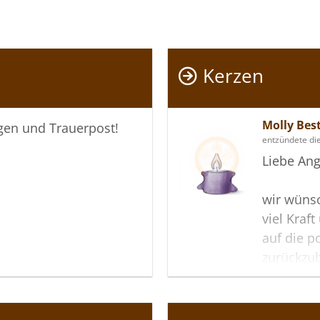
Kerzen
Molly Be
igen und Trauerpost!
entzündete di
Liebe Ang
wir wüns
viel Kraf
auf die p
zurückzu
Ihnen dab
das Ande