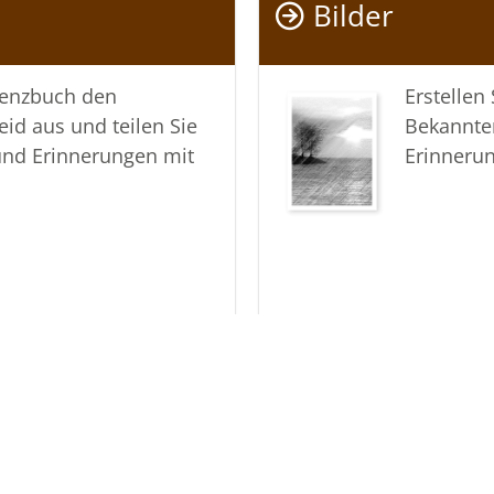
Bilder
In aufric
Ihr Besta
lenzbuch den
Erstellen
eid aus und teilen Sie
Bekannte
und Erinnerungen mit
Erinneru
ine der Abschieds- und