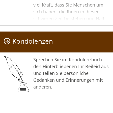
viel Kraft, dass Sie Menschen um
sich haben, die Ihnen in dieser
schweren Zeit beistehen und Halt
geben. Zusätzlich können Sie auf
dieser Gedenkseite Erinnerungen
teilen und so das Andenken
Kondolenzen
gemeinsam wachhalten.
In tiefer Verbundenheit
Sprechen Sie im Kondolenzbuch
den Hinterbliebenen Ihr Beileid aus
Ihr Bestattungshaus Molly
und teilen Sie persönliche
Gedanken und Erinnerungen mit
anderen.