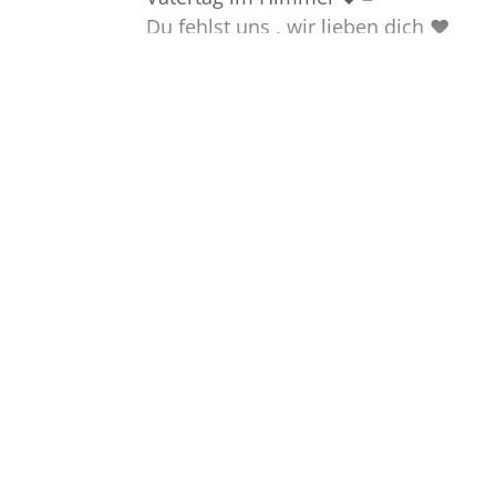
Du fehlst uns , wir lieben dich ❤️
Sehen Sie weitere 47 Kerzen…
Kondolenzen
Sprechen Sie im Kondolenzbuch
den Hinterbliebenen Ihr Beileid aus
und teilen Sie persönliche
Gedanken und Erinnerungen mit
anderen.