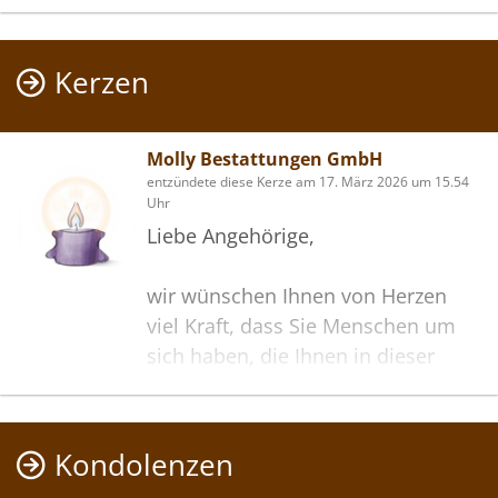
Kerzen
Molly Bestattungen GmbH
entzündete diese Kerze am 17. März 2026 um 15.54
Uhr
Liebe Angehörige,
wir wünschen Ihnen von Herzen
viel Kraft, dass Sie Menschen um
sich haben, die Ihnen in dieser
schweren Zeit beistehen und Halt
geben. Zusätzlich können Sie auf
dieser Gedenkseite Erinnerungen
Kondolenzen
teilen und so das Andenken