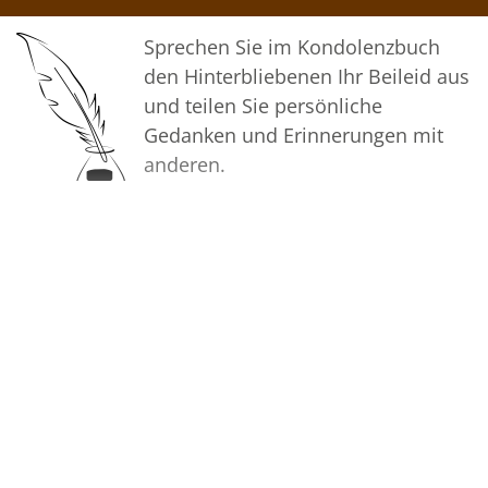
gemeinsam wachhalten.
Sprechen Sie im Kondolenzbuch
In tiefer Verbundenheit
den Hinterbliebenen Ihr Beileid aus
und teilen Sie persönliche
Ihr Bestattungshaus Molly
Gedanken und Erinnerungen mit
anderen.
Bilder
Erstellen Sie mit Familie, Freunden
und Bekannten ein gemeinsames
Erinnerungsalbum mit Fotos des