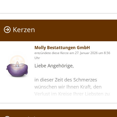
Kerzen
Molly Bestattungen GmbH
entzündete diese Kerze am 27. Januar 2026 um 8.56
Uhr
Liebe Angehörige,
in dieser Zeit des Schmerzes
wünschen wir Ihnen Kraft, den
Verlust im Kreise Ihrer Liebsten zu
verarbeiten. Als Zeichen unserer
Anteilnahme und des Gedenkens
entzünden wir dieses erste Licht.