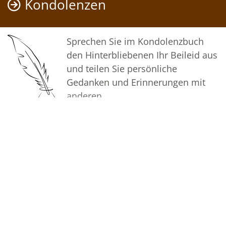
Kondolenzen
Möge diese Gedenkseite Ihnen
helfen, Erinnerungen zu teilen und
so das Andenken gemeinsam
Sprechen Sie im Kondolenzbuch
wachzuhalten.
den Hinterbliebenen Ihr Beileid aus
und teilen Sie persönliche
In aufrichtiger Verbundenheit
Gedanken und Erinnerungen mit
anderen.
Ihr Bestattungshaus Molly
Bilder
Erstellen Sie mit Familie, Freunden