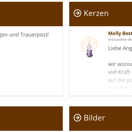
Kerzen
Molly Be
igen und Trauerpost!
entzündete di
Liebe Ang
wir wüns
viel Kraf
auf die p
zurückzu
Ihnen dab
das Ande
Bilder
In aufric