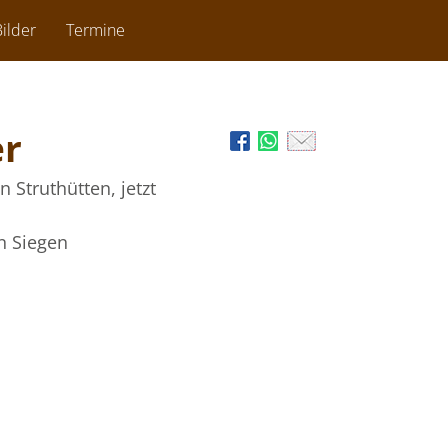
ilder
Termine
er
in Struthütten, jetzt
n Siegen