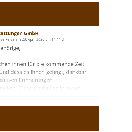
stattungen GmbH
ese Kerze am 28. April 2026 um 11.41 Uhr
ehörige,
chen Ihnen für die kommende Zeit
t und dass es Ihnen gelingt, dankbar
ositiven Erinnerungen
blicken. Diese Gedenkseite möge
ei helfen, Ihre Trauer zu teilen und
nken gemeinsam wachzuhalten.
htiger Verbundenheit