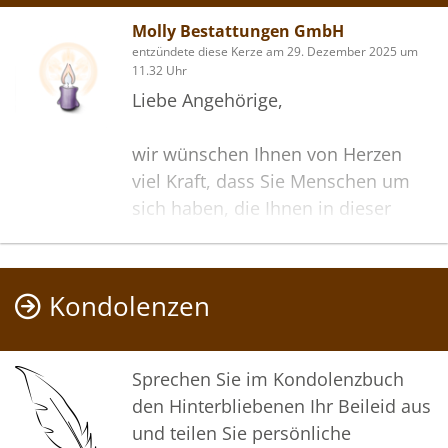
Molly Bestattungen GmbH
entzündete diese Kerze am 29. Dezember 2025 um
11.32 Uhr
Liebe Angehörige,
wir wünschen Ihnen von Herzen
viel Kraft, dass Sie Menschen um
sich haben, die Ihnen in dieser
schweren Zeit beistehen und Halt
geben. Zusätzlich können Sie auf
dieser Gedenkseite Erinnerungen
Kondolenzen
teilen und so das Andenken
gemeinsam wachhalten.
Sprechen Sie im Kondolenzbuch
In tiefer Verbundenheit
den Hinterbliebenen Ihr Beileid aus
und teilen Sie persönliche