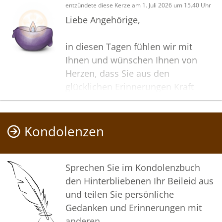
entzündete diese Kerze am 1. Juli 2026 um 15.40 Uhr
Liebe Angehörige,
in diesen Tagen fühlen wir mit
Ihnen und wünschen Ihnen von
Herzen, dass Sie aus den
glücklichen Erinnerungen Kraft
schöpfen, um positiv in die Zukunft
zu gehen. Diese Gedenkseite möge
Ihnen dabei helfen, Ihre Trauer zu
Kondolenzen
teilen und das Andenken
gemeinsam wachzuhalten.
Sprechen Sie im Kondolenzbuch
In tiefer Verbundenheit
den Hinterbliebenen Ihr Beileid aus
und teilen Sie persönliche
Ihr Bestattungshaus Molly
Gedanken und Erinnerungen mit
anderen.