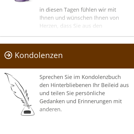
in diesen Tagen fühlen wir mit
Ihnen und wünschen Ihnen von
Herzen, dass Sie aus den
glücklichen Erinnerungen Kraft
schöpfen, um positiv in die Zukunft
zu gehen. Diese Gedenkseite möge
Kondolenzen
Ihnen dabei helfen, Ihre Trauer zu
teilen und das Andenken
gemeinsam wachzuhalten.
Sprechen Sie im Kondolenzbuch
den Hinterbliebenen Ihr Beileid aus
In tiefer Verbundenheit
und teilen Sie persönliche
Gedanken und Erinnerungen mit
Ihr Bestattungshaus Molly
anderen.