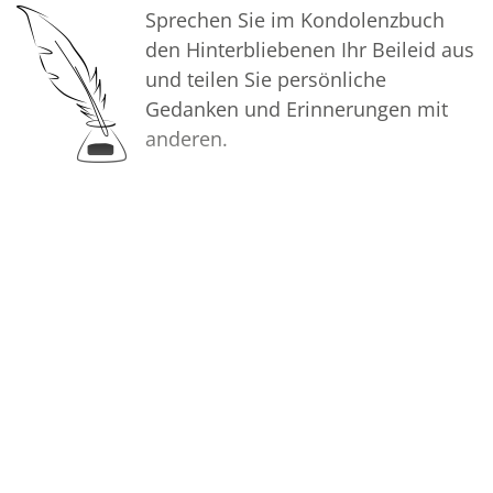
so das Andenken gemeinsam
Sprechen Sie im Kondolenzbuch
wachzuhalten.
den Hinterbliebenen Ihr Beileid aus
und teilen Sie persönliche
In aufrichtiger Verbundenheit
Gedanken und Erinnerungen mit
anderen.
Ihr Bestattungshaus Molly
Bilder
Erstellen Sie mit Familie, Freunden
und Bekannten ein gemeinsames
Erinnerungsalbum mit Fotos des
Verstorbenen.