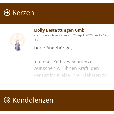
Kerzen
Molly Bestattungen GmbH
entzündete diese Kerze am 20. April 2026 um 12.19
Uhr
Liebe Angehörige,
in dieser Zeit des Schmerzes
wünschen wir Ihnen Kraft, den
Verlust im Kreise Ihrer Liebsten zu
verarbeiten. Als Zeichen unserer
Anteilnahme und des Gedenkens
entzünden wir dieses erste Licht.
Kondolenzen
Möge diese Gedenkseite Ihnen
helfen, Erinnerungen zu teilen und