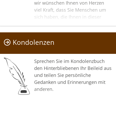
wir wünschen Ihnen von Herzen
viel Kraft, dass Sie Menschen um
sich haben, die Ihnen in dieser
schweren Zeit beistehen und Halt
geben. Zusätzlich können Sie auf
dieser Gedenkseite Erinnerungen
Kondolenzen
teilen und so das Andenken
gemeinsam wachhalten.
Sprechen Sie im Kondolenzbuch
In tiefer Verbundenheit
den Hinterbliebenen Ihr Beileid aus
und teilen Sie persönliche
Ihr Bestattungshaus Molly
Gedanken und Erinnerungen mit
anderen.