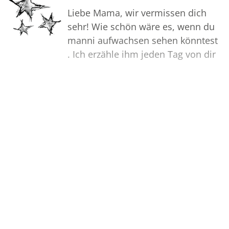
Liebe Mama, wir vermissen dich
sehr! Wie schön wäre es, wenn du
manni aufwachsen sehen könntest
. Ich erzähle ihm jeden Tag von dir
und wir sind uns sicher das du von
oben zusiehst!
Sehen Sie weitere 2 Kondolenzen…
In Liebe Simone und manni
Bilder
Erstellen Sie mit Familie, Freunden
und Bekannten ein gemeinsames
Erinnerungsalbum mit Fotos des
Verstorbenen.